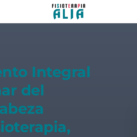
nto Integral
nar del
Cabeza
ioterapia,