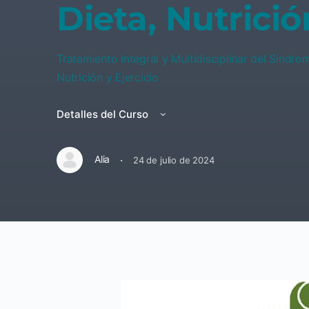
Dieta, Nutrició
Tratamiento Integral y Multidisciplinar del Síndr
Nutrición y Ejercicio
Detalles del Curso
·
Alia
24 de julio de 2024